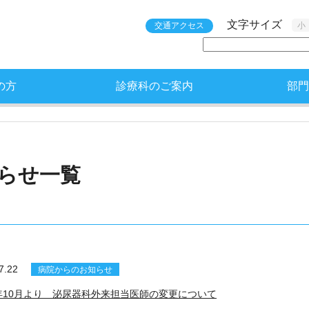
文字サイズ
交通アクセス
小
の方
診療科のご案内
部門
らせ一覧
7.22
病院からのお知らせ
年10月より 泌尿器科外来担当医師の変更について