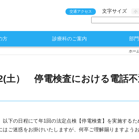
文字サイズ
交通アクセス
小
の方
診療科のご案内
部門
ホー
/12(土） 停電検査における電話
、以下の日程にて年1回の法定点検【停電検査】を実施するた
にはご迷惑をお掛けいたしますが、何卒ご理解賜りますよう