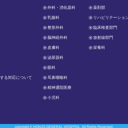
外科・消化器科
薬剤部
乳腺科
リハビリテーショ
整形外科
臨床検査部門
脳神経外科
放射線部門
皮膚科
栄養科
報
泌尿器科
眼科
関する対応について
耳鼻咽喉科
精神通院医療
小児科
copyright © HONJO-GENERAL HOSPITAL. All Rights Reserved.