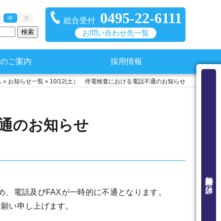
0495-22-6111
中
大
総合受付
お問い合わせ先一覧
のご案内
採用情報
ム
»
お知らせ一覧
»
10/12(土） 停電検査における電話不通のお知らせ
不通のお知らせ
外来診療時間と休診日
め、電話及びFAXが一時的に不通となります。
お願い申し上げます。