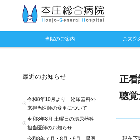
当院のご案内
ご来院
最近のお知らせ
正看
聴覚
令和8年10月より 泌尿器科外
来担当医師の変更について
令和8年8月 土曜日の泌尿器科
担当医師のお知らせ
現在下
令和8年７月・8月・9月 星医