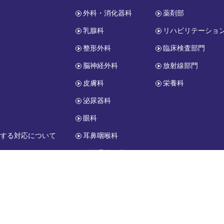
外科・消化器科
薬剤部
乳腺科
リハビリテーショ
整形外科
臨床検査部門
脳神経外科
放射線部門
皮膚科
栄養科
報
泌尿器科
眼科
関する対応について
耳鼻咽喉科
精神通院医療
小児科
copyright © HONJO-GENERAL HOSPITAL. All Rights Reserved.