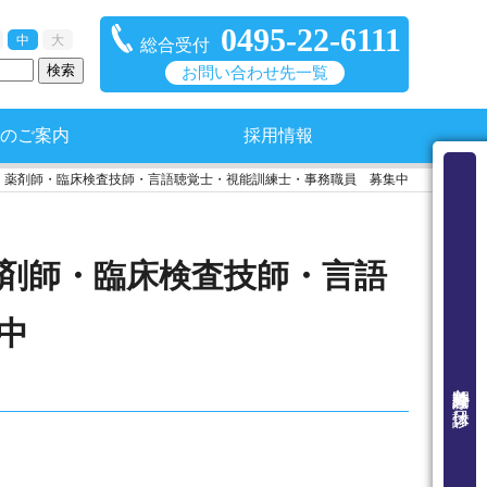
0495-22-6111
中
大
総合受付
お問い合わせ先一覧
のご案内
採用情報
・薬剤師・臨床検査技師・言語聴覚士・視能訓練士・事務職員 募集中
剤師・臨床検査技師・言語
中
外来診療時間と休診日