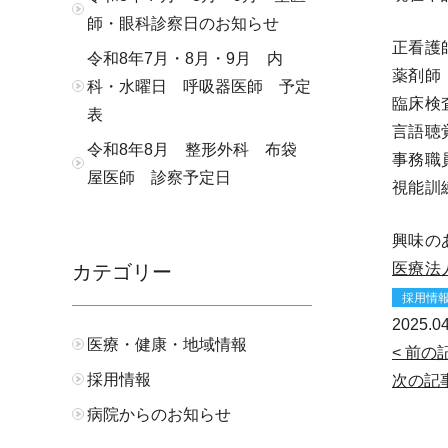
師・眼科診察日のお知らせ
正看護
令和8年7月・8月・9月 内
薬剤師
科・水曜日 呼吸器医師 予定
臨床検
表
言語聴
令和8年8月 整形外科 布袋
事務職
屋医師 診察予定日
視能訓
興味の
医療法
カテゴリー
採用情
2025.04
医療・健康・地域情報
< 前の
採用情報
次の記事
病院からのお知らせ