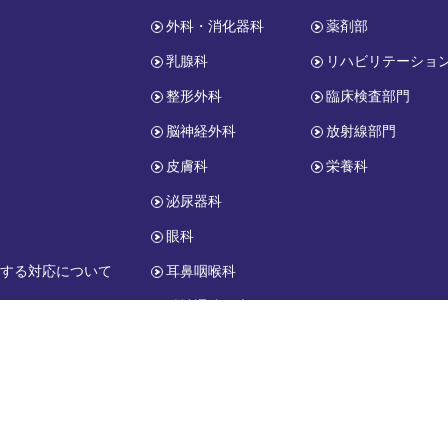
外科・消化器科
薬剤部
乳腺科
リハビリテーショ
整形外科
臨床検査部門
脳神経外科
放射線部門
皮膚科
栄養科
報
泌尿器科
眼科
関する対応について
耳鼻咽喉科
精神通院医療
小児科
copyright © HONJO-GENERAL HOSPITAL. All Rights Reserved.