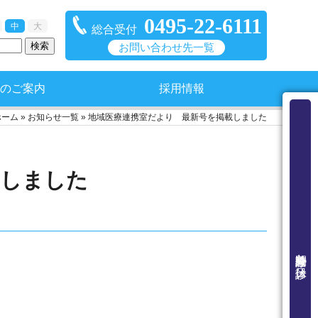
0495-22-6111
中
大
総合受付
お問い合わせ先一覧
のご案内
採用情報
ホーム
»
お知らせ一覧
»
地域医療連携室だより 最新号を掲載しました
載しました
外来診療時間と休診日