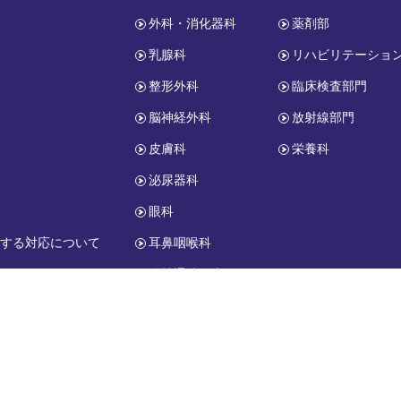
外科・消化器科
薬剤部
乳腺科
リハビリテーショ
整形外科
臨床検査部門
脳神経外科
放射線部門
皮膚科
栄養科
報
泌尿器科
眼科
関する対応について
耳鼻咽喉科
精神通院医療
小児科
copyright © HONJO-GENERAL HOSPITAL. All Rights Reserved.