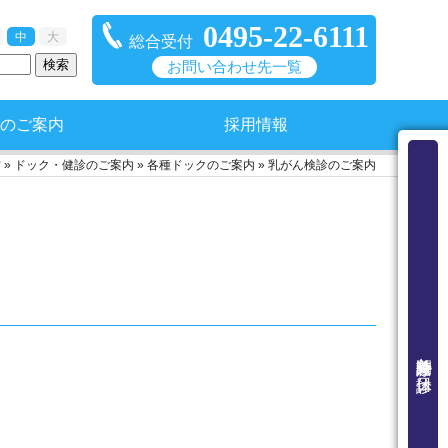
0495-22-6111
中
大
総合受付
お問い合わせ先一覧
のご案内
採用情報
方
»
ドック・健診のご案内
»
各種ドックのご案内
»
乳がん検診のご案内
外来診療時間と休診日