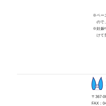
※ペー
ので
※妊娠
けて
〒367-
FAX：04